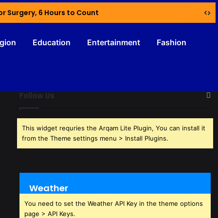
or Surgery, 6 Hours to Count
igion
Education
Entertainment
Fashion
Follow Us
This widget requries the Arqam Lite Plugin, You can install it
from the Theme settings menu > Install Plugins.
Weather
You need to set the Weather API Key in the theme options
page > API Keys.