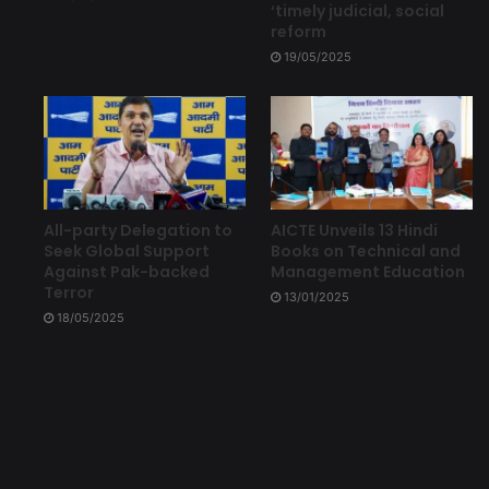
‘timely judicial, social
reform
19/05/2025
All-party Delegation to
AICTE Unveils 13 Hindi
Seek Global Support
Books on Technical and
Against Pak-backed
Management Education
Terror
13/01/2025
18/05/2025