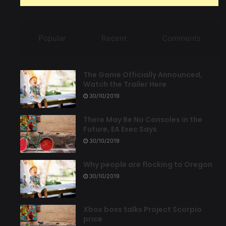
Popular
Recent
Comments
The Game Officially Announced,
Watch the Trailer Here
30/10/2019
There May Be No Consoles in the
Future, EA Exec Says
30/10/2019
Why people are flocking to Oregon
30/10/2019
Xbox boss talks Project Scorpio
price