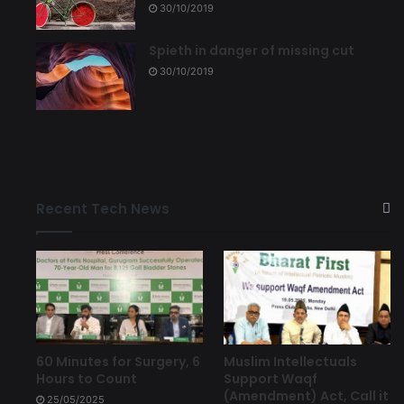
30/10/2019
Spieth in danger of missing cut
30/10/2019
Recent Tech News
60 Minutes for Surgery, 6
Muslim Intellectuals
Hours to Count
Support Waqf
(Amendment) Act, Call it
25/05/2025