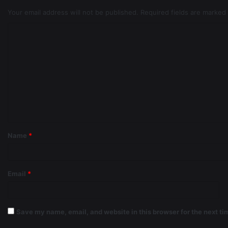
Your email address will not be published.
Required fields are marked
Name
*
Email
*
Save my name, email, and website in this browser for the next t