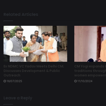
Related Articles
Ex NDMC VC Yadav Meets Delhi CM;
CM Yogi expands
Discusses Development & Public
traditions through
Outreach
women empowermen
16/07/2025
11/10/2024
Leave a Reply