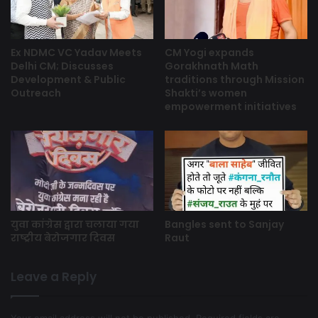
Ex NDMC VC Yadav Meets
CM Yogi expands
Delhi CM; Discusses
Gorakhnath Math
Development & Public
traditions through Mission
Outreach
Shakti’s women
empowerment initiatives
युवा कांग्रेस द्वारा चलाया गया
Bangles sent to Sanjay
राष्ट्रीय बेरोजगार दिवस
Raut
Leave a Reply