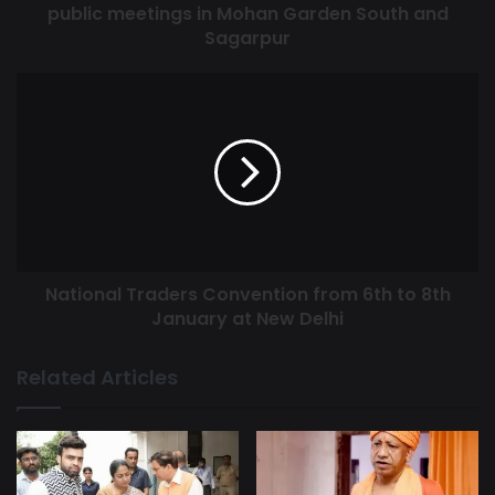
public meetings in Mohan Garden South and
भरकर लोगों की डीटेल भेज रहे है और जल्द ही आर्थिक रूप से कमजोर वर्ग के लोगों
Sagarpur
को इस योजना के तहत 2 कमरें का पक्का मकान मिलने लग जायेगा। भाजपा ने जो
कहा है वो किया है और भाजपा की कथनी ही भाजपा की करनी है।
जे. जे. सेल प्रभारी श्री नीरज तिवारी ने कहा कि मोदी सरकार गरीबों की हितैषी है
भाजपा का संकल्प जहां झुग्गी वहाँ मकान अब पूरा होकर रहेगा दिल्ली की आप
सरकार जनता को बेवकूफ बना रही है। हमें एकजुट होकर गरीबों के मसीहा
प्रधानमंत्री नरेन्द्र मोदी के संकल्पों को पूरा करने के लिए पूर्ण समर्थन देना है।
प्रधानमंत्री श्री नरेन्द्र मोदी अपने संकल्पों को पूरा करने के लिए जाने जाते हैं।
अब दिल्ली के बेघरों को मिलेगा सबसे बड़ा तोहफा जबकि 1731 कालोनियों को संसद
National Traders Convention from 6th to 8th
से मान्यता दिलवाकर प्रधानमंत्री ने सबका भरोसा जीत लिया है।
January at New Delhi
Related Articles
Tags
BJP
Meenkashi