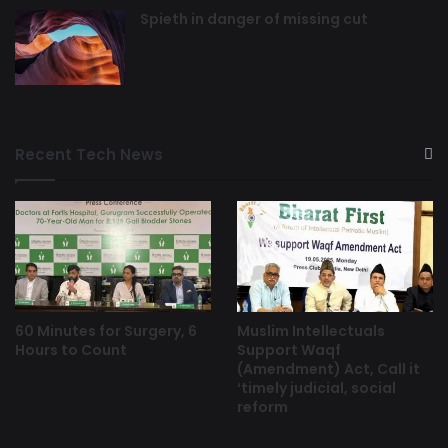
Spieth in danger of missing cut
Recent Tech News
60 Minutes for Surgery, 6
Muslim Intellectuals
Hours to Count
Support Waqf
(Amendment) Act, Call it
‘timely judicial, social
reform