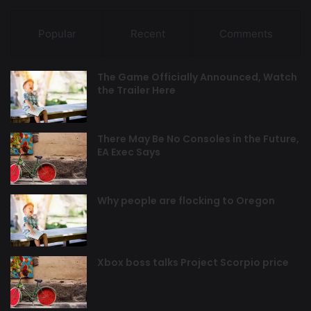
Popular
Recent
Comments
The Game Officially Announced, Watch
the Trailer Here
There May Be No Consoles in the Future,
EA Exec Says
Why people are flocking to Oregon
Xbox boss talks Project Scorpio price