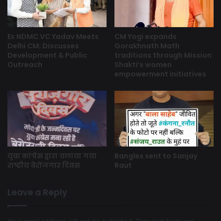
Ex NDMC VC Yadav Meets
CM Yogi expands
Delhi CM; Discusses
Gorakhnath Math
Development & Public
traditions through Mission
Outreach
Shakti’s women
empowerment initiatives
युवा कांग्रेस द्वारा चलाया गया
Bangles sent to Sanjay
राष्ट्रीय बेरोजगार दिवस
Raut
Leave a Reply