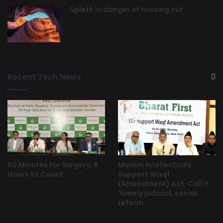
Spieth in danger of missing cut
Recent Tech News
60 Minutes for Surgery, 6
Muslim Intellectuals
Hours to Count
Support Waqf
(Amendment) Act, Call it
‘timely judicial, social
reform