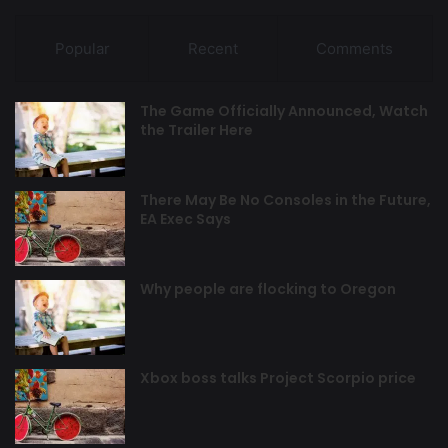
Popular
Recent
Comments
The Game Officially Announced, Watch
the Trailer Here
There May Be No Consoles in the Future,
EA Exec Says
Why people are flocking to Oregon
Xbox boss talks Project Scorpio price