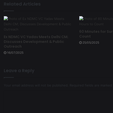
Related Articles
60 Minutes for Sur
Count
Ex NDMC VC Yadav Meets Delhi CM;
Discusses Development & Public
25/05/2025
Outreach
16/07/2025
Leave a Reply
Your email address will not be published.
Required fields are marked