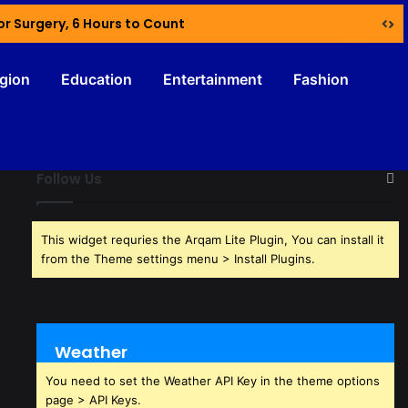
or Surgery, 6 Hours to Count
igion
Education
Entertainment
Fashion
Follow Us
This widget requries the Arqam Lite Plugin, You can install it
from the Theme settings menu > Install Plugins.
Weather
You need to set the Weather API Key in the theme options
page > API Keys.