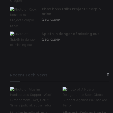
Xbox boss talks Project Scorpio
price
30/10/2019
Spieth in danger of missing cut
30/10/2019
Recent Tech News
Muslim Intellectuals
All-party Delegation to