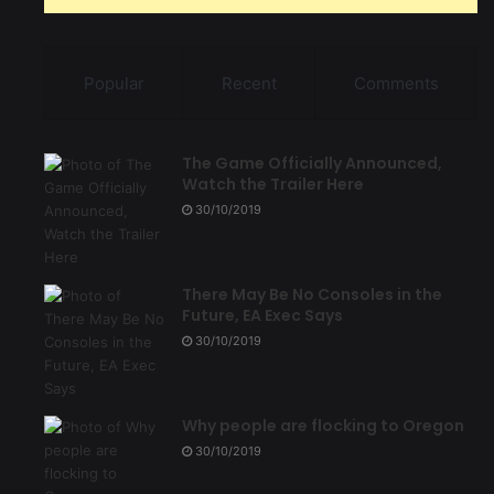
Popular
Recent
Comments
The Game Officially Announced,
Watch the Trailer Here
30/10/2019
There May Be No Consoles in the
Future, EA Exec Says
30/10/2019
Why people are flocking to Oregon
30/10/2019