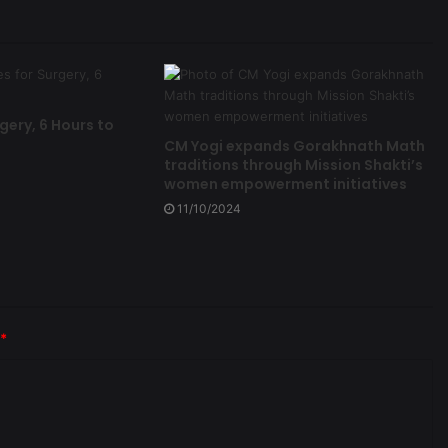
gery, 6 Hours to
CM Yogi expands Gorakhnath Math
traditions through Mission Shakti’s
women empowerment initiatives
11/10/2024
*