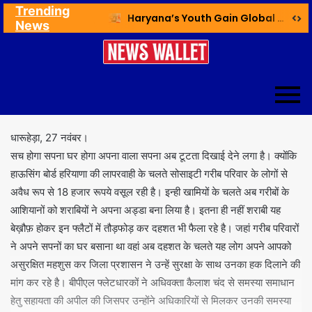
Trending
Ex NDMC VC Yadav Meets Delhi CM; Discusses Development & Public Outreach
Haryana’s Youth Gain Global Healthcare Career Boost Through New Skilling Partnership
News
धारूहेड़ा, 27 नवंबर।
सच होगा सपना घर होगा अपना वाला सपना अब टूटता दिखाई देने लगा है। क्योंकि
हाऊसिंग बोर्ड हरियाणा की लापरवाही के चलते सोसाइटी गरीब परिवार के लोगों से
अवैध रूप से 18 हजार रूपये वसूल रही है। इन्ही खामियों के चलते अब गरीबों के
आशियानों को शराबियों ने अपना अड्डा बना लिया है। इतना ही नहीं शराबी यह
बेख़ौफ़ होकर इन फ्लैटों में तौड़फोड़ कर दहशत भी फैला रहे है। जहां गरीब परिवारों
ने अपने सपनों का घर बसाना था वहां अब दहशत के चलते यह लोग अपने आपको
असुरक्षित महशुस कर जिला प्रशासन ने उन्हें सुरक्षा के साथ उनका हक दिलाने की
मांग कर रहे है। बीपीएल फ्लेटधारकों ने अधिवक्ता कैलाश चंद से समस्या समाधान
हेतु सहायता की अपील की जिसपर उन्होंने अधिकारियों से मिलकर उनकी समस्या