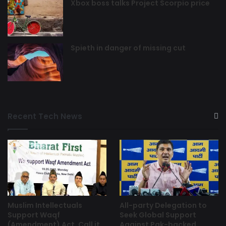
Xbox boss talks Project Scorpio price
Spieth in danger of missing cut
Recent Tech News
Muslim Intellectuals
All-party Delegation to
Support Waqf
Seek Global Support
(Amendment) Act, Call it
Against Pak-backed