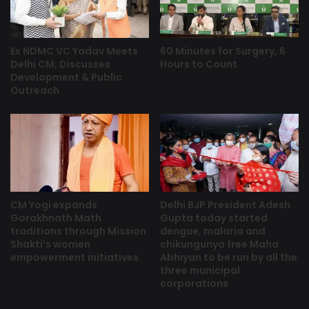
Ex NDMC VC Yadav Meets
60 Minutes for Surgery, 6
Delhi CM; Discusses
Hours to Count
Development & Public
Outreach
CM Yogi expands
Delhi BJP President Adesh
Gorakhnath Math
Gupta today started
traditions through Mission
dengue, malaria and
Shakti’s women
chikungunya free Maha
empowerment initiatives
Abhiyan to be run by all the
three municipal
corporations