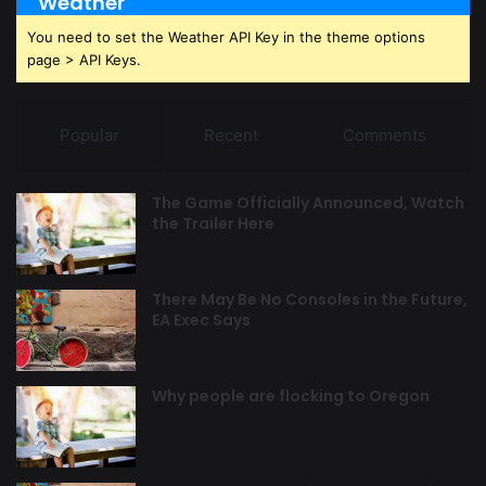
Weather
You need to set the Weather API Key in the theme options
page > API Keys.
Popular
Recent
Comments
The Game Officially Announced, Watch
the Trailer Here
There May Be No Consoles in the Future,
EA Exec Says
Why people are flocking to Oregon