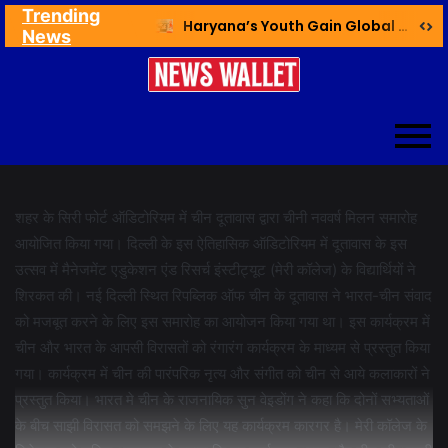
Trending
Ex NDMC VC Yadav Meets Delhi CM; Discusses Development & Public Outreach
Haryana’s Youth Gain Global Healthcare Career Boost Through New Skilling Partnership
News
शहर के सिरी फोर्ट ऑडिटोरियम में चीन दूतावास द्वारा चीनी नववर्ष मिलन समारोह
आयोजित किया गया। दिल्ली के इस ऐतिहासिक ऑडिटोरियम में दूतावास के इस
उत्सव में मैनेजमेंट एडुकेशन एंड रिसर्च इंस्टीट्यूट (मेरी कॉलेज) के विद्यार्थियों ने
शिरकत की। नई दिल्ली स्थित रिपब्लिक ऑफ चीन के दूतावास ने भारत-चीन संवाद
को मजबूत करने के लिए इस समारोह का आयोजन किया गया था। इस कार्यक्रम में
चीन और भारत के आपसी विरासतों को रंगारंग कार्यक्रम के माध्यम से प्रस्तुत किया
गया। कार्यक्रम में चीन की पारंपरिक नृत्य और संगीत को चीन से आये कलाकारों ने
प्रस्तुत किया। भारत मे चीन के राजनायिक सुन वेइडोंग ने कहा कि दोनों सभ्यताओं
के बीच साझी विरासत को समझने के लिए यह कार्यक्रम कारगर है। मेरी कॉलेज के