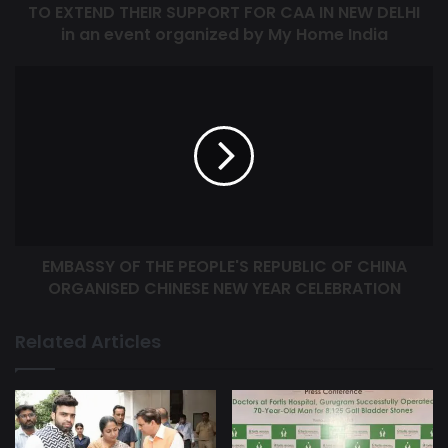
TO EXTEND THEIR SUPPORT FOR CAA IN NEW DELHI
in an event organized by My Home India
EMBASSY OF THE PEOPLE'S REPUBLIC OF CHINA
ORGANISED CHINESE NEW YEAR CELEBRATION
Related Articles