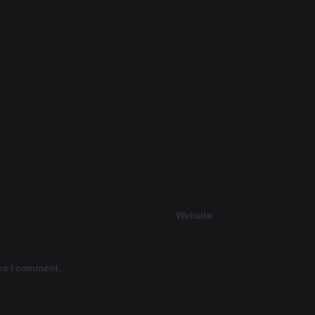
Website
ime I comment.