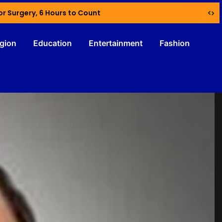
or Surgery, 6 Hours to Count
igion
Education
Entertainment
Fashion