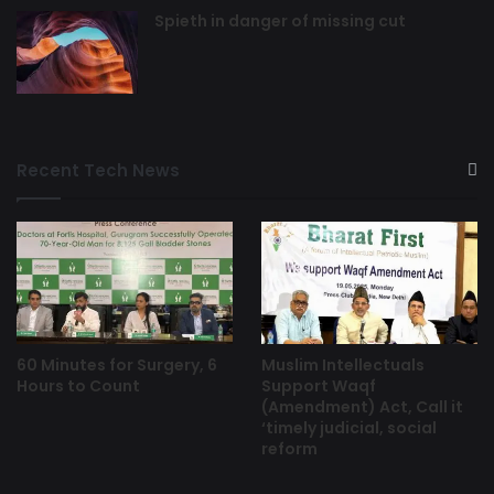
Spieth in danger of missing cut
Recent Tech News
60 Minutes for Surgery, 6
Muslim Intellectuals
Hours to Count
Support Waqf
(Amendment) Act, Call it
‘timely judicial, social
reform