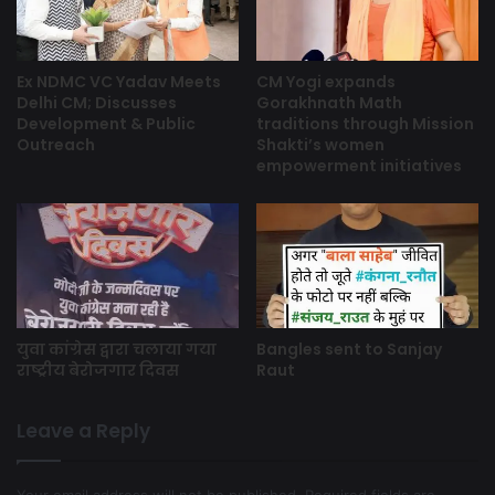
Ex NDMC VC Yadav Meets
CM Yogi expands
Delhi CM; Discusses
Gorakhnath Math
Development & Public
traditions through Mission
Outreach
Shakti’s women
empowerment initiatives
युवा कांग्रेस द्वारा चलाया गया
Bangles sent to Sanjay
राष्ट्रीय बेरोजगार दिवस
Raut
Leave a Reply