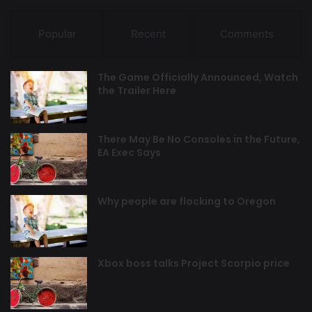
Popular
Recent
Comments
The Game Officially Announced, Watch
the Trailer Here
There May Be No Consoles in the Future,
EA Exec Says
Why people are flocking to Oregon
Xbox boss talks Project Scorpio price