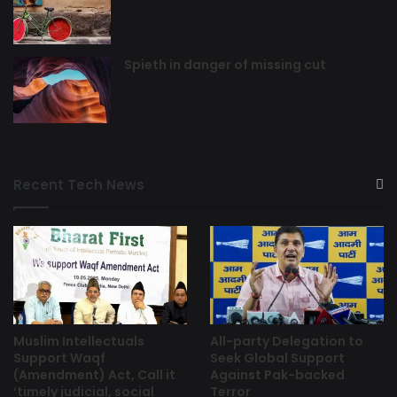
Spieth in danger of missing cut
Recent Tech News
Muslim Intellectuals
All-party Delegation to
Support Waqf
Seek Global Support
(Amendment) Act, Call it
Against Pak-backed
‘timely judicial, social
Terror