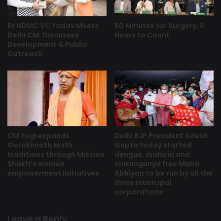
Ex NDMC VC Yadav Meets
60 Minutes for Surgery, 6
Delhi CM; Discusses
Hours to Count
Development & Public
Outreach
CM Yogi expands
Delhi BJP President Adesh
Gorakhnath Math
Gupta today started
traditions through Mission
dengue, malaria and
Shakti’s women
chikungunya free Maha
empowerment initiatives
Abhiyan to be run by all the
three municipal
corporations
Leave a Reply