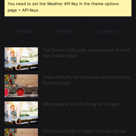
You need to set the Weather API Key in the theme options
page > API Keys.
Popular
Recent
Comments
The Game Officially Announced, Watch
the Trailer Here
There May Be No Consoles in the Future,
EA Exec Says
Why people are flocking to Oregon
Xbox boss talks Project Scorpio price