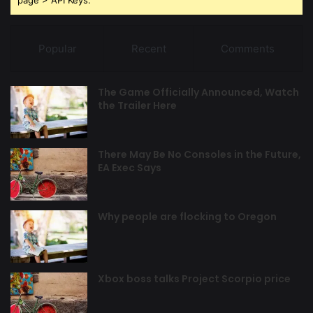
page > API Keys.
Popular
Recent
Comments
The Game Officially Announced, Watch
the Trailer Here
There May Be No Consoles in the Future,
EA Exec Says
Why people are flocking to Oregon
Xbox boss talks Project Scorpio price