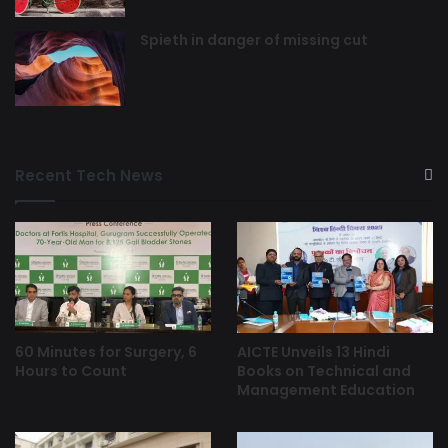
Spieth in danger of missing cut
Recent Tech News
60 Minutes for Surgery, 6
AICTE Unveils 13 Hindi
Hours to Count
Books on Technical and
Management Education