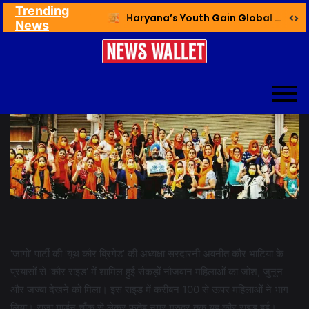
Trending
Ex NDMC VC Yadav Meets Delhi CM; Discusses Development & Public Outreach
Haryana’s Youth Gain Global Healthcare Career Boost Through New Skilling Partnership
News
‘जागो’ पार्टी की ‘यूथ कौर ब्रिगेड’ की अध्यक्षा सरदारनी अवनीत कौर भाटिया के
प्रयासों से ‘कौर राइड’ में शामिल हुई सैकड़ों नौजवान महिलाओं का जोश, जुनून
और जज्बा देखने को मिला। इस राइड में करीबन 100 से ऊपर महिलाओं ने भाग
लिया। राजा गार्डन चौंक से लेकर फतेह नगर गुरुद्वर तक यह कौर राइड हुई।