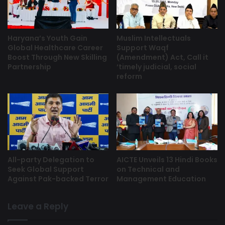
Haryana’s Youth Gain
Muslim Intellectuals
Global Healthcare Career
Support Waqf
Boost Through New Skilling
(Amendment) Act, Call it
Partnership
‘timely judicial, social
reform
All-party Delegation to
AICTE Unveils 13 Hindi Books
Seek Global Support
on Technical and
Against Pak-backed Terror
Management Education
Leave a Reply