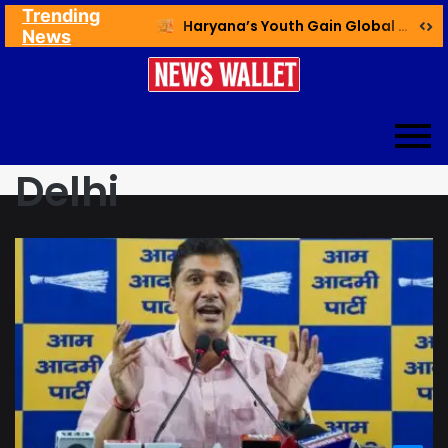
Trending
Ex NDMC VC Yadav Meets Delhi CM; Discusses Development & Public Outreach
Haryana’s Youth Gain Global Healthcare Career Boost Through New Skilling Partnership
News
Delhi