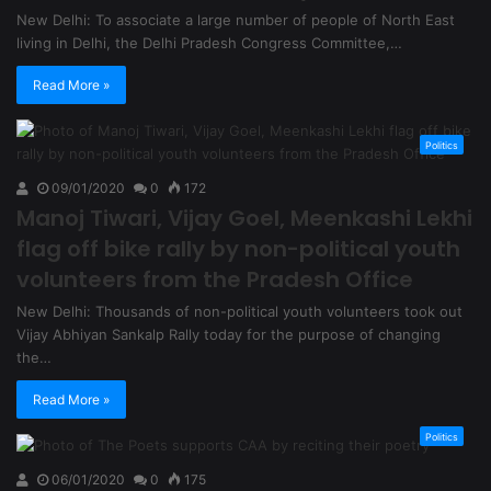
New Delhi: To associate a large number of people of North East
living in Delhi, the Delhi Pradesh Congress Committee,…
Read More »
Politics
09/01/2020
0
172
Manoj Tiwari, Vijay Goel, Meenkashi Lekhi
flag off bike rally by non-political youth
volunteers from the Pradesh Office
New Delhi: Thousands of non-political youth volunteers took out
Vijay Abhiyan Sankalp Rally today for the purpose of changing
the…
Read More »
Politics
06/01/2020
0
175