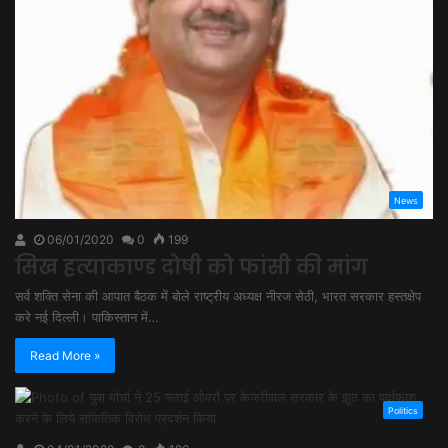
News
06/01/2020
0
199
सिख हत्याकाण्ड दोषी को फांसी की मांग
सर्व शक्ति सेना की आपात बैठक में बोले राष्ट्रीय अध्यक्ष नीरज सेठी, भारत सरकार हस्तक्षेप
करे नई दिल्ली। पाकिस्तान में…
Read More »
Politics