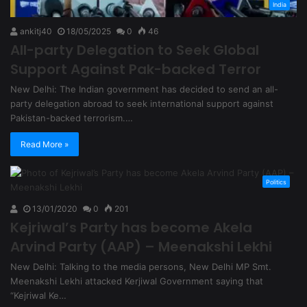
India
ankitj40
18/05/2025
0
46
All-party Delegation to Seek Global
Support Against Pak-backed Terror
New Delhi: The Indian government has decided to send an all-
party delegation abroad to seek international support against
Pakistan-backed terrorism.…
Read More »
Politics
13/01/2020
0
201
Kejriwal’s Party has become Akela
Arvind Party (AAP) – Meenakshi Lekhi
New Delhi: Talking to the media persons, New Delhi MP Smt.
Meenakshi Lekhi attacked Kerjiwal Government saying that
“Kejriwal Ke…