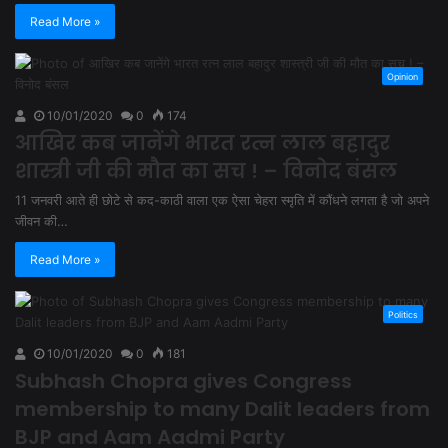
Read More »
Opinion
10/01/2020
0
174
आखिर कब जानेंगे भारत रत्न लाल बहादुर
शास्त्री जी की मौत का सच ! – विनोद बंसल
11 जनवरी आते ही छोटे से कद-काठी वाला एक ऐसा चेहरा स्मृति में कौंधने लगता है जो अपने
जीवन की…
Read More »
Politics
10/01/2020
0
181
Subhash Chopra gives Congress
membership to many Dalit leaders from
BJP and Aam Aadmi Party