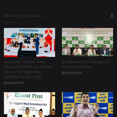
Recent Tech News
Haryana’s Youth Gain
60 Minutes for Surgery, 6
Global Healthcare Career
Hours to Count
Boost Through New
25/05/2025
Skilling Partnership
03/06/2025