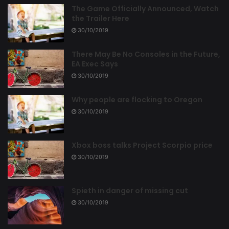
The Game Officially Announced, Watch
the Trailer Here
30/10/2019
There May Be No Consoles in the Future,
EA Exec Says
30/10/2019
Why people are flocking to Oregon
30/10/2019
Xbox boss talks Project Scorpio price
30/10/2019
Spieth in danger of missing cut
30/10/2019