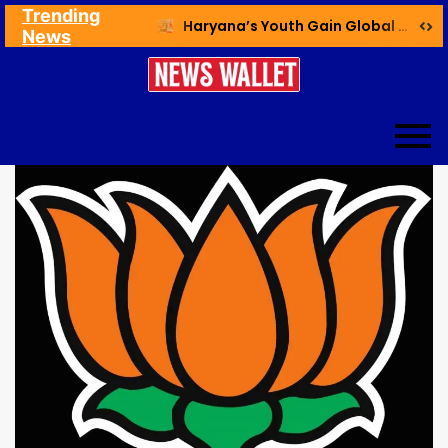
Trending
Ex NDMC VC Yadav Meets Delhi CM; Discusses Development & Public Outreach
Haryana’s Youth Gain Global Healthcare Career Boost Through New Skilling Partnership
News