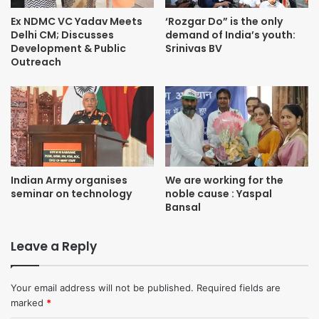
नोएडा अथॉरिटी
Ex NDMC VC Yadav Meets
‘Rozgar Do” is the only
Delhi CM; Discusses
demand of India’s youth:
8. डॉ. पूरनमल गौड़, अटल शब्द शिल्पी शिखर सम्मान-2019, सरकार की
Development & Public
Srinivas BV
Outreach
हरियाणा साहित्य अकादमी के सचिव
9. श्री सुभाष जिंदल, अटल समाज संवर्धन शिखर सम्मान-2019, व्यवसायी
रोहिणी
10. श्री सत्य भूषण जैन, अटल नारायण सेवा सम्मान-2019, असहायों के सेवक
Indian Army organises
We are working for the
11. श्रीमती सीमा ‘स्वस्ति’, अटल विदुषी शिखर सम्मान-2019, गौसेवी
seminar on technology
noble cause : Yaspal
Bansal
12. श्री नीरज गुप्ता, अटल समाजसेवा शिखर सम्मान-2019, दिल्ली
Leave a Reply
13. श्री कुमार संजॉय सिंह, अटल संवाद शिखर सम्मान- 2019 एडिटर इन चीफ
सूर्या समाचार
Your email address will not be published.
Required fields are
marked
*
14. श्री देवेन्द्र देव, अटल संगीत साधक शिखर सम्मान-2019, संगीतकार