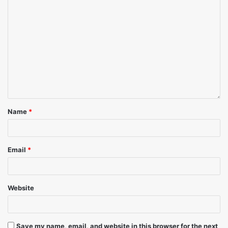
15. श्रीमती मासूमा रिज्वी, अटल कला कीर्ति सम्मान-2019, चित्रकारा व
इंटिरियर डिजाईनर
16. श्री आचार्य वेदमूर्ती शास्त्री, अटल धर्मसेवी शिखर सम्मान- 2019, धर्मसेवी व
कथा वाचक
17. श्री मनन चतुर्वेदी, अटल वैश्विक मानव संसाधन शिखर सम्मान-2019,
Name
*
प्रेरणामयी युवा
18. श्री राजवंत सिंह, अटल कृषिवेत्ता शिखर सम्मान-2019, कृषि अनुसंधानक
Email
*
19. डॉ. कपिल कुमार त्रिपाठी, अटल विज्ञानिका शिखर सम्मान-2019, सुप्रसिद्ध
वैज्ञानिक इसरो
Website
20. श्री पराक्रम सिंह शेखावत, अटल मीडिया शिखर सम्मान-2019, लोकसभा
टीवी एंकर
Save my name, email, and website in this browser for the next