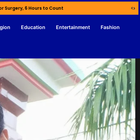
igion
Education
Entertainment
Fashion