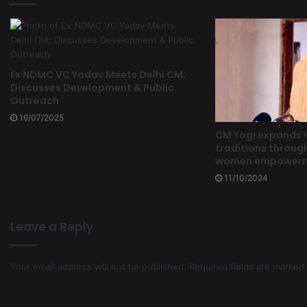
Ex NDMC VC Yadav Meets Delhi CM;
Discusses Development & Public
Outreach
16/07/2025
CM Yogi expands
traditions through
women empowermen
11/10/2024
Leave a Reply
Your email address will not be published.
Required fields are marked