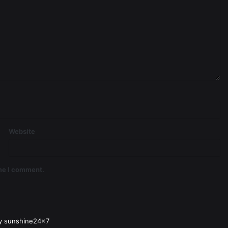
Website
ime I comment.
y sunshine24x7