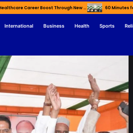
Haryana’s Youth Gain Global Healthcare Career Boost Through New Skilling Partnership
60 Minutes f
International
Business
Health
Sports
Rel