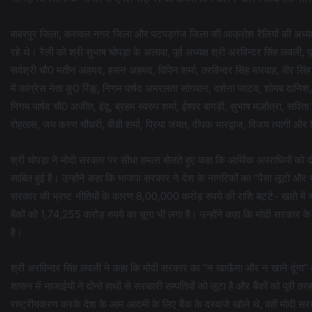
बाबरपुर जिला, करावल नगर जिला और पटपड़गंज जिला की आक्रोश रैलियों की अध्यक्
रहे थे। रैली को श्री सुभाष चोपड़ा के अलावा, पूर्व अध्यक्ष श्री अरविन्दर सिंह लवल
सर्वश्री चौ0 मतीन अहमद, हसन अहमद, विपिन शर्मा, तरविन्दर सिंह मारवाह, वीर सिंह धी
में कांग्रेस नेता कु0 रिंकू, निगम पार्षद अमरलता सांगवान, दर्शना जाटव, शोयब दानिश
निगम पार्षद चौ0 अजीत, इंदू, ब्रहम स्वरुप शर्मा, ईश्वर बागड़ी, सुभाष मल्होत्रा, सव
रोहतास, जय करण चौधरी, बीडी शर्मा, प्रिया जंयत, दीपक भारद्वाज, विजय त्यागी और
श्री चोपड़ा ने मोदी सरकार पर सीधा हमला बोलते हुए कहा कि आर्थिक अपराधियों को दं
साबित हुई है। उन्होंने कहा कि भाजपा सरकार ने देश के नागरिकों का ‘‘पैसा लूटो और भ
सरकार की भ्रष्ट नीतियों के कारण 8,00,000 करोड़ रुपये की राशि बट्टे- खाते में चल
बैंकों को 1,74,255 करोड़ रुपये का चूना भी लगा है। उन्होंने कहा कि मोदी सरकार के शासन 
है।
श्री अरविन्दर सिंह लवली ने कहा कि मोदी सरकार का ‘‘न खाऊॅगा और न खाने दूंगा’’
शासन में भाजाईयों ने दोनो हाथों से सरकारी सम्पतियों को लूटा है और बैंकों को पूरी तरह
राष्ट्रीयकरण करके देश के आम आदमी के लिए बैंक के दरवाजे खोले थे, वहीं मोदी सर