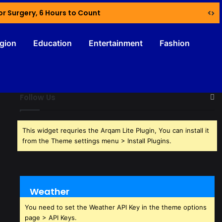
or Surgery, 6 Hours to Count
igion
Education
Entertainment
Fashion
Follow Us
This widget requries the Arqam Lite Plugin, You can install it
from the Theme settings menu > Install Plugins.
Weather
You need to set the Weather API Key in the theme options
page > API Keys.