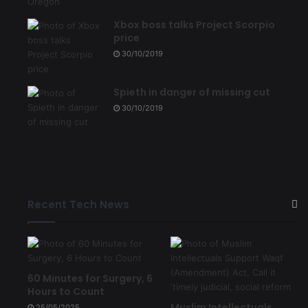
Xbox boss talks Project Scorpio
price
30/10/2019
Spieth in danger of missing cut
30/10/2019
Recent Tech News
60 Minutes for Surgery, 6
Hours to Count
Muslim Intellectuals
25/05/2025