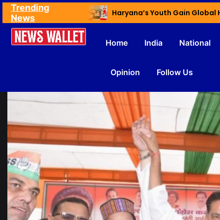
Trending
Ex NDMC VC Yadav Meets Delhi CM; Discusses Development & Public Outreach
News
Home
India
National
Opinion
Follow Us