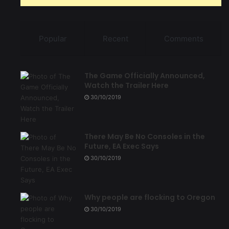
Popular
Recent
Comments
The Game Officially Announced,
Watch the Trailer Here
30/10/2019
There May Be No Consoles in the
Future, EA Exec Says
30/10/2019
Why people are flocking to Oregon
30/10/2019