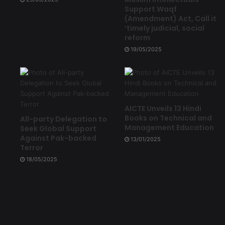
Support Waqf
(Amendment) Act, Call it
‘timely judicial, social
reform
19/05/2025
AICTE Unveils 13 Hindi
Books on Technical and
All-party Delegation to
Management Education
Seek Global Support
Against Pak-backed
13/01/2025
Terror
18/05/2025