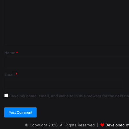
Name
*
Email
*
Save my name, email, and website in this browser for the next t
© Copyright 2026, All Rights Reserved |
Developed b