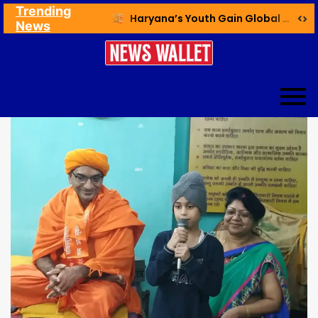
Trending
Ex NDMC VC Yadav Meets Delhi CM; Discusses Development & Public Outreach
Haryana’s Youth Gain Global Healthcare Career Boost Through New Skilling Partnership
News