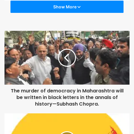
छत्तीसगढ़ से पधारे श्री बल्लभ मुनि जी के भजनों तथा अर्शदीप सिंह, जस्नूर कौर व
Show More
दक्ष नामक नन्हे-मुन्ने बच्चों की सुमधुर प्रस्तुति ने उपस्थित श्रद्धालुओं को मंत्रमुग्ध
कर दिया। कार्यक्रम में छत्तीसगढ़ से श्रीमती जननी देवी, श्रीमती गायत्री देवी,
श्री रोहिणी चन्द्र, श्री उमाकांत व श्री राधेश्याम आर्य, राष्ट्रीय स्वयं सेवक संघ
दिल्ली के श्री संजय सिकरिया, आर्यसमाज के संरक्षक श्री जगदीश गांधी, कोषाध्यक्ष
श्री वीरेंद्र सूद, गुरुद्वारा सिंह सभा के श्री गुरुप्रीत सिंह (हेप्पी), श्री साहिब सिंह
वर्मा, वेद प्रकाश शास्त्री, देवेन्द्र कालरा, श्रीमती आहूजा, अन्नू, राज सूद, चन्द्र
ज्योति, पार्वती, ओमबती के अतिरिक्त अनेक गणमान्य लोग उपस्थित थे।
The murder of democracy in Maharashtra will
be written in black letters in the annals of
history—Subhash Chopra.