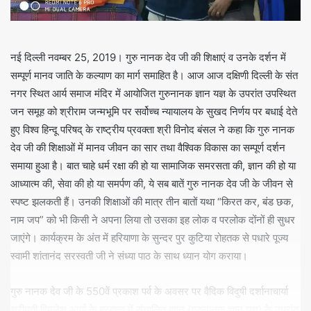
नई दिल्ली नवम्बर 25, 2019। गुरु नानक देव जी की शिक्षाएं व उनके दर्शन में
सम्पूर्ण मानव जाति के कल्याण का मार्ग समाहित है। आज आज दक्षिणी दिल्ली के संत
नगर स्थित आर्य समाज मंदिर में आयोजित गुरुनानक ज्ञान यज्ञ के उपरांत उपस्थित
जन समूह को श्रीराम जन्मभूमि पर सर्वोच्च न्यायालय के सुखद निर्णय पर बधाई देते
हुए विश्व हिन्दू परिषद् के राष्ट्रीय प्रवक्ता श्री विनोद बंसल ने कहा कि गुरु नानक
देव जी की शिक्षाओं में मानव जीवन का सार तथा वैश्विक विकास का सम्पूर्ण दर्शन
समाया हुआ है। बात चाहे धर्म रक्षा की हो या सामाजिक समरसता की, ज्ञान की हो या
आध्यात्म की, सेवा की हो या समर्पण की, ये सब बातें गुरु नानक देव जी के जीवन से
स्पष्ट झलकती हैं। उनकी शिक्षाओं की मात्र तीन बातों यथा “किरत कर, बंड छक,
नाम जप” को भी किसी ने अपना लिया तो उसका इह लोक व परलोक दोंनों ही सुधर
जाएंगे। कार्यक्रम के अंत में हरियाणा के सुन्दर पुर कुटिया रोहतक से पधारे पूज्य
स्वामी शांतानंद सरस्वती जी ने संध्या पाठ के साथ ध्यान योग कराया।
गुरु नानक देव जी के 550वें प्रकाश पर्व के अवसर पर वैदिक विदुषी दर्शानाचार्या
श्रीमती विमलेश आर्या के ब्रह्मत्व में संचालित हवन (गुरुनानक ज्ञान यज्ञ) के उपरांत