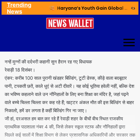
Trending
Ex NDMC VC Yadav Meets Delhi CM; Discusses Development & Public Outreach
Haryana’s Youth Gain Global Healthcare Career Boost Through New Skilling Partnership
News
नन्हें मुन्नों की दर्दभरी कहानी सुन हैरान रह गए विधायक
रेवाड़ी 18 दिसंबर।
एंकर: करीब 100 साल पुरानी खंडहर बिल्डिंग, टूटी डेस्क, कीड़े वाला बदबूदार
पानी, टपकती छतें, काले धुएं से अटी दीवारें। यह कोई भूतिया हवेली नहीं, बल्कि देश
का भविष्य कहलाने वाले उन नौनिहालों के लिए बना शिक्षा का मंदिर है, जहां पढ़ने
वाले बच्चे चिल्ला चिल्ला कर कह रहे हैं; खट्टर अंकल मौत की इस बिल्डिंग से बाहर
निकालो, हमें डर लगता है कहीं बिल्डिंग गिर ना जाए।
जी हां, दरअसल हम बात कर रहे हैं रेवाड़ी शहर के बीचों बीच स्थित राजकीय
प्राथमिक पाठशाला नंबर 4 की, जिसे लेकर स्कूल स्टाफ और नौनिहालों द्वारा
पिछले कई सालों में शिक्षा विभाग से लेकर प्रशासनिक अधिकारियों और सरकार तक