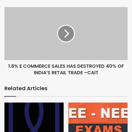
कराने के लिए कोई विकल्प जल्द ही ढूंढा जाएगा।
जब इसे लेकर स्कूल के शिक्षकों से बात की गई तो उन्होंने कहा कि उपायुक्त की
तरफ से उन्हें जल्द समाधान का आश्वासन मिला है। उन्होंने भी जिला प्रशासन और
शिक्षा विभाग से स्कूल के लिए अलग से जगह देने की मांग की है। उन्होंने कहा कि
सुविधाओं के नाम पर यहां कुछ नहीं है और मजबूरी में बच्चों को जमीन पर बैठ आना
पड़ता है।
हालांकि हाल ही में स्कूल की मरम्मत के लिए कुछ फंड मिला है, जिससे टूटी बेंचों को
ठीक कराया जाएगा, लेकिन लगता नहीं कि प्रशासन इस तरह कोई ध्यान देगा,
क्योंकि पिछले कई सालों से लगातार यह मामला मीडिया की सुर्खियां बन चुका है और
1.6% E COMMERCE SALES HAS DESTROYED 40% OF
हर बार स्कूल को शिफ्ट कराने का आश्वासन देकर कुंभकर्णी नींद सो रहे
INDIA’S RETAIL TRADE –CAIT
अधिकारियों द्वारा मामले को ठंडे बस्ते में डाल दिया जाता है।
आपको बता दें कि इस स्कूल में कुल 59 बच्चे और दो अध्यापक हैं।
Related Articles
अब देखना होगा कि कांग्रेसी विधायक का यह दौरा कितना कारगर साबित होता है।
क्या बच्चों को पढ़ने के लिए नया भवन मिल पाएगा या फिर उन्हें इन समस्याओं से यूं
ही दो-चार होना पड़ता रहेगा