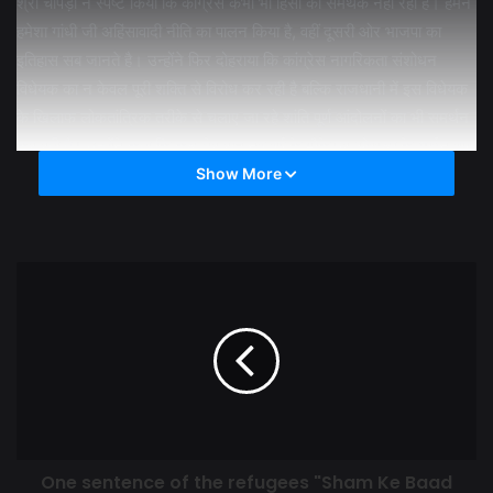
श्री चोपड़ा ने स्पष्ट किया कि कांग्रेस कभी भी हिंसा की समर्थक नही रही है। हमने
हमेशा गांधी जी अहिंसावादी नीति का पालन किया है, वहीं दूसरी ओर भाजपा का
इतिहास सब जानते है। उन्होंने फिर दोहराया कि कांग्रेस नागरिकता संशोधन
विधेयक का न केवल पूरी शक्ति से विरोध कर रही है बल्कि राजधानी में इस विधेयक
के खिलाफ लोकतांत्रिक तरीके से चलाए जा रहे शांति पूर्ण आंदोलनों का भी समर्थन
कर रही है। उन्होंने कहा कि कल देर रात नव वर्ष के मौके पर ओखला के शाईन बाग
में महिलाओं व छात्रों के शांति पूर्ण आंदोलन में भी वे स्वयं शामिल हुए थे। उन्होंने यह
Show More
भी कहा कि जिस तरीके से जामिया विश्वविद्यालय के कैम्पस में घुसकर छात्रों से
पुलिस ने अत्याचार किया है, उसने अंग्रेजी हूकूमत की याद दिला दी है। उन्होंने यह
भी कहा कि कांग्रेस न केवल जामिया बल्कि उन सभी छात्रों को समर्थन करती है जो
इस विभाजनकारी विधेयक का विरोध कर रहे है।
श्री चोपड़ा ने कहा कि आर्थिक मंदी, बढ़ती बेरोजगारी, मंहगाई, किसानों की बदहाली
जैसे गंभीर मुद्दो से लोगों का ध्यान हटाने के लिए जानबूझकर केन्द्र की भाजपा
सरकार बाबा साहेब डा0 अम्बेडकर द्वारा निर्मित संविधान के आर्टिकल 14-15 का
उलंघन करके नागरिकता संशोधन विधयेक को लाई है। उन्हांने कहा कि समूचा देश
आज न केवल इसकी निंदा कर रहा है बल्कि इसके खिलाफ सड़कों पर आ गया है।
One sentence of the refugees "Sham Ke Baad