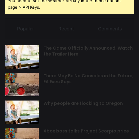
You need to set the Weather API Key in the theme options
page > API Keys.
Popular
Recent
Comments
The Game Officially Announced, Watch
the Trailer Here
There May Be No Consoles in the Future,
EA Exec Says
Why people are flocking to Oregon
Xbox boss talks Project Scorpio price