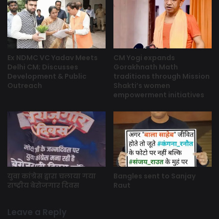
Ex NDMC VC Yadav Meets
CM Yogi expands
Delhi CM; Discusses
Gorakhnath Math
Development & Public
traditions through Mission
Outreach
Shakti’s women
empowerment initiatives
युवा कांग्रेस द्वारा चलाया गया
Bangles sent to Sanjay
राष्ट्रीय बेरोजगार दिवस
Raut
Leave a Reply