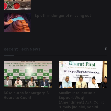
Spieth in danger of missing cut
Recent Tech News
60 Minutes for Surgery, 6
Muslim Intellectuals
Hours to Count
Support Waqf
(Amendment) Act, Call it
‘timely judicial, social