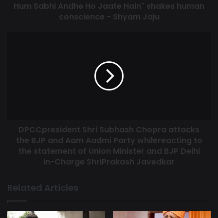
Hum Sabhi Andhe Ho Jaate Hain" shakes human
Tags
DPCC
Javdekar
Subhash chopra
conscience - Shyam Jaju
DPCCpresident Shri Subhash Chopra attacks
the BJP and Aam Aadmi Party whilereacting to
the statement of Union Minister and BJP Delhi
In-Charge ShriPrakash Javedkar
Related Articles